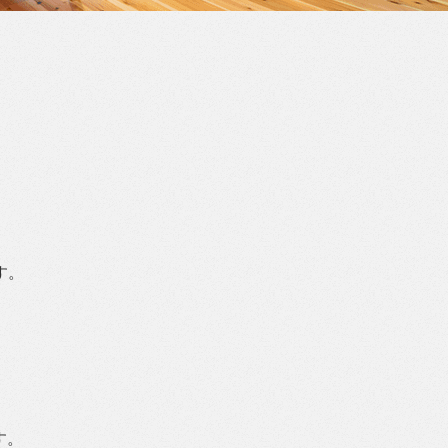
。
す。
す。