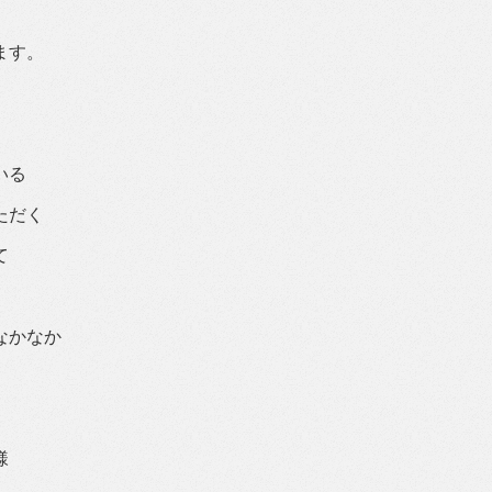
ます。
いる
ただく
て
なかなか
様