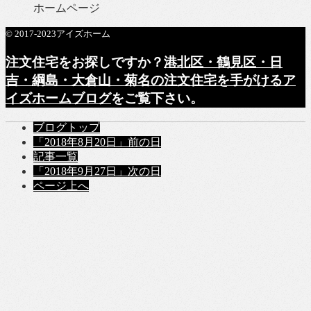
ホームページ
© 2017-2023アイズホーム
注文住宅をお探しですか？
港北区・鶴見区・日
吉・綱島・大倉山・菊名の注文住宅を手がけるア
イズホームブログ
をご覧下さい。
ブログトップ
「2018年8月20日」
前の日
記事一覧
「2018年9月27日」
次の日
ページ上へ