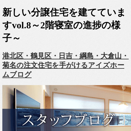
新しい分譲住宅を建てていま
すvol.8～2階寝室の進捗の様
子～
港北区・鶴見区・日吉・綱島・大倉山・
菊名の注文住宅を手がけるアイズホー
ムブログ