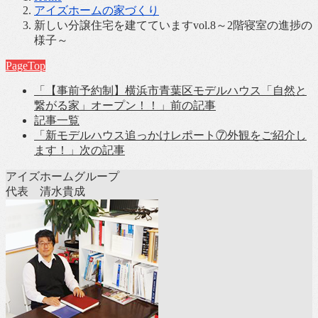
アイズホームの家づくり
新しい分譲住宅を建てていますvol.8～2階寝室の進捗の
様子～
PageTop
「【事前予約制】横浜市青葉区モデルハウス「自然と
繋がる家」オープン！！」
前の記事
記事一覧
「新モデルハウス追っかけレポート⑦外観をご紹介し
ます！」
次の記事
アイズホームグループ
代表 清水貴成