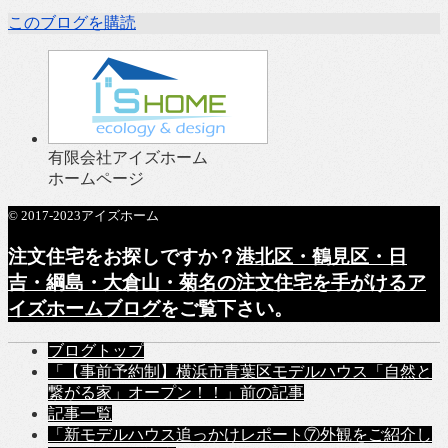
このブログを購読
有限会社アイズホーム
ホームページ
© 2017-2023アイズホーム
注文住宅をお探しですか？
港北区・鶴見区・日
吉・綱島・大倉山・菊名の注文住宅を手がけるア
イズホームブログ
をご覧下さい。
ブログトップ
「【事前予約制】横浜市青葉区モデルハウス「自然と
繋がる家」オープン！！」
前の記事
記事一覧
「新モデルハウス追っかけレポート⑦外観をご紹介し