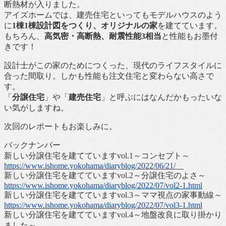
断熱材が入りました。
アイズホームでは、建売住宅といってもモデルハウスのよう
に
1棟1棟設計図をつくり、オリジナルの家
を建てています。
もちろん、
高気密・高断熱、耐震性能3相当
と性能もお墨付
きです！
設計士がこの家のためにつくった、現代のライフスタイルに
合った間取り。しかも性能も注文住宅と変わらない高さで
す。
「
分譲住宅
」や「
建売住宅
」と呼ぶにはなんだかもったいな
い気がしますね。
次回のレポートもお楽しみに。
バックナンバー
新しい分譲住宅を建てていますvol.1～コンセプト～
https://www.ishome.yokohama/diaryblog/2022/06/21/
新しい分譲住宅を建てていますvol.2～分譲住宅のよさ～
https://www.ishome.yokohama/diaryblog/2022/07/vol2-1.html
新しい分譲住宅を建てていますvol.3～ママ視点の家事動線～
https://www.ishome.yokohama/diaryblog/2022/07/vol3-1.html
新しい分譲住宅を建てていますvol.4～地盤改良に取り掛かり
ました～