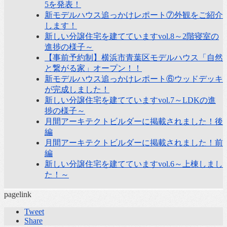
5を発表！
新モデルハウス追っかけレポート⑦外観をご紹介
します！
新しい分譲住宅を建てていますvol.8～2階寝室の
進捗の様子～
【事前予約制】横浜市青葉区モデルハウス「自然
と繋がる家」オープン！！
新モデルハウス追っかけレポート⑥ウッドデッキ
が完成しました！
新しい分譲住宅を建てていますvol.7～LDKの進
捗の様子～
月間アーキテクトビルダーに掲載されました！後
編
月間アーキテクトビルダーに掲載されました！前
編
新しい分譲住宅を建てていますvol.6～上棟しまし
た！～
pagelink
Tweet
Share