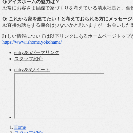
Q:アイズホームの魅力は？
A:常にお客さま目線で家づくりを考えている清水社長と、個
Q: これから家を建てたい！と考えておられる方にメッセー
A:直接お話をする機会は少ないかと思いますが、お会いした
詳しい情報については以下リンクにあるホームページトップ
https://www.ishome.yokohama/
entry285
パーマリンク
スタッフ紹介
entry285
ツイート
Home
スタッフ紹介