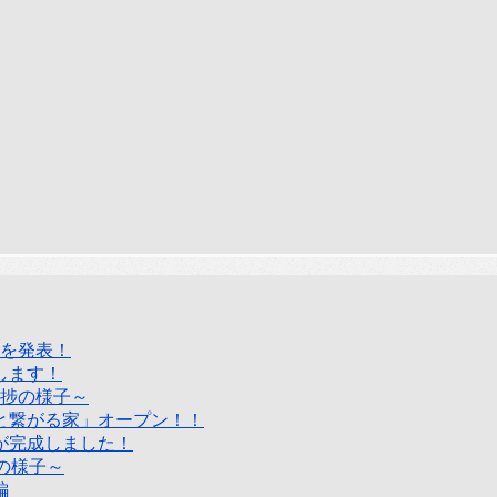
5を発表！
します！
進捗の様子～
と繋がる家」オープン！！
が完成しました！
捗の様子～
編